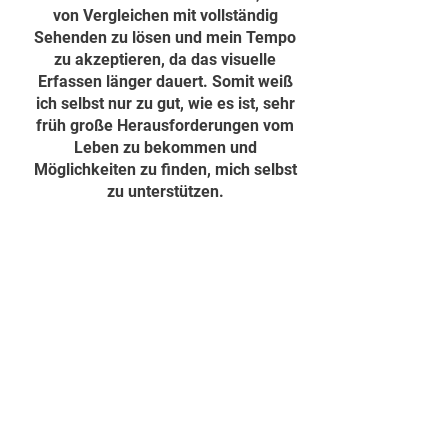
von Vergleichen mit vollständig
Sehenden zu lösen und mein Tempo
zu akzeptieren, da das visuelle
Erfassen länger dauert. Somit weiß
ich selbst nur zu gut, wie es ist, sehr
früh große Herausforderungen vom
Leben zu bekommen und
Möglichkeiten zu finden, mich selbst
zu unterstützen.
Diese Erfahrungen machen mich
kraftvoll und gleichzeitig einfühlsam,
wodurch ich Menschen
verständnisvoll begleiten kann.
Mit meiner Arbeit möchte ich
einerseits Menschen begleiten, die
ähnliche gesundheitliche
Besonderheiten haben, körperlichen,
mentalen und emotionalen Ausgleich